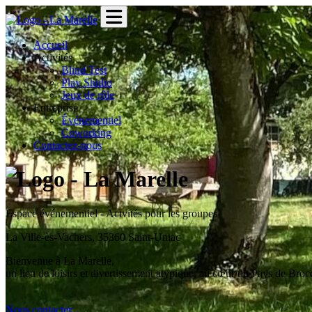
Accueil
Activités
Blind Test
Play Studio
Jeux de rôle
Entreprise
Événementiel
Coworking
Contactez-nous
Espace événementiel - Actvités pour les groupes
La Ville-ès-Vachers, 35360 Saint-Uniac
Bienvenue à La Marelle,
un lieu de loisirs et divertissement atypique, au cœur du Pays de Broc
Nous contacter