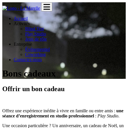
Accueil
Activités
Blind Test
Play Studio
Jeux de rôle
Entreprise
Événementiel
Coworking
Contactez-nous
Bons cadeaux
Offrir un bon cadeau
Offrez une expérience inédite à vivre en famille ou entre amis :
une
séance d’enregistrement en studio professionnel
:
Play Studio
.
Une occasion particulière ? Un anniversaire, un cadeau de Noël, un